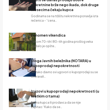
nekretnine brže nego ikada, dok druge
mesecima čekaju kupca
Godinama se na tržištu nekretnina ponavlja ista
rečenica – “cena…
Fenomen vikendica
Tokom 70-tih I 80-tih godina prošlog veka
vladalo je opšte…
Uloga Javnih beležnika (NOTARA) u
kupoprodaji nepokretnosti
Ne tako davno svi ugovori o kupoprodaji su se
overavali…
Izazovi u kupoprodaji nepokretnosti (u
kratkim crtama)
Nema kupca ili prodavca da se nije
zapitao:“Kako da se…