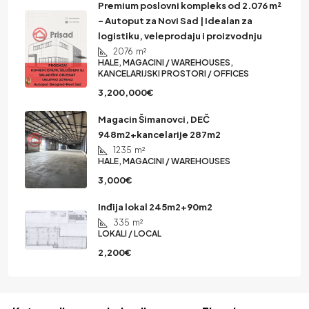
Premium poslovni kompleks od 2.076 m²
– Autoput za Novi Sad | Idealan za
logistiku, veleprodaju i proizvodnju
2076
m²
HALE, MAGACINI / WAREHOUSES,
KANCELARIJSKI PROSTORI / OFFICES
3,200,000€
Magacin Šimanovci, DEČ
948m2+kancelarije 287m2
1235
m²
HALE, MAGACINI / WAREHOUSES
3,000€
Inđija lokal 245m2+90m2
335
m²
LOKALI / LOCAL
2,200€