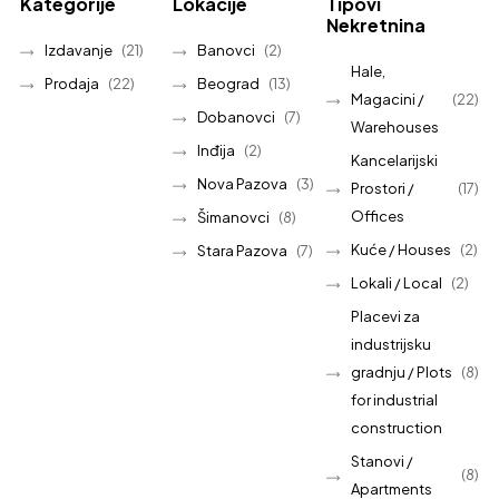
Kategorije
Lokacije
Tipovi
Nekretnina
Izdavanje
(21)
Banovci
(2)
Hale,
Prodaja
(22)
Beograd
(13)
Magacini /
(22)
Dobanovci
(7)
Warehouses
Inđija
(2)
Kancelarijski
Nova Pazova
(3)
Prostori /
(17)
Offices
Šimanovci
(8)
Kuće / Houses
(2)
Stara Pazova
(7)
Lokali / Local
(2)
Placevi za
industrijsku
gradnju / Plots
(8)
for industrial
construction
Stanovi /
(8)
Apartments