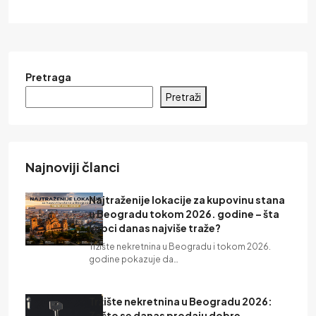
Pretraga
Pretraži
Najnoviji članci
Najtraženije lokacije za kupovinu stana
u Beogradu tokom 2026. godine – šta
kupci danas najviše traže?
Tržište nekretnina u Beogradu i tokom 2026.
godine pokazuje da…
Tržište nekretnina u Beogradu 2026:
Zašto se danas prodaju dobre