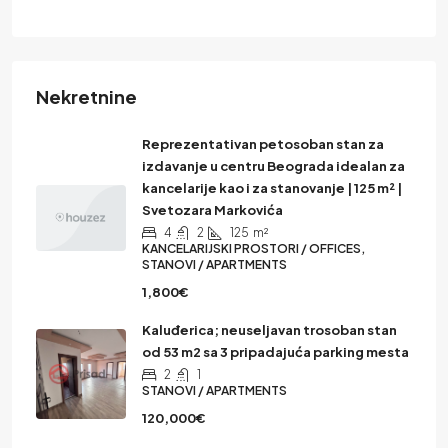
Nekretnine
Reprezentativan petosoban stan za
izdavanje u centru Beograda idealan za
kancelarije kao i za stanovanje | 125 m² |
Svetozara Markovića
4
2
125
m²
KANCELARIJSKI PROSTORI / OFFICES,
STANOVI / APARTMENTS
1,800€
Kaluđerica; neuseljavan trosoban stan
od 53 m2 sa 3 pripadajuća parking mesta
2
1
STANOVI / APARTMENTS
120,000€