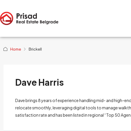
Home
Brickell
Dave Harris
Dave brings 8 years of experience handling mid- and high-end
relocate smoothly, leveraging digital tools to manage walkt
satisfaction rate and has been listed in regional “Top 50 Agents