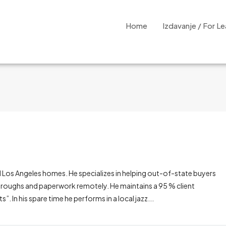
Home
Izdavanje / For L
 Los Angeles homes. He specializes in helping out-of-state buyers
hroughs and paperwork remotely. He maintains a 95 % client
”. In his spare time he performs in a local jazz...