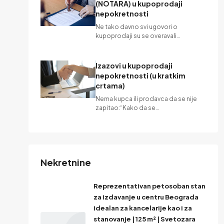
(NOTARA) u kupoprodaji
nepokretnosti
Ne tako davno svi ugovori o
kupoprodaji su se overavali…
Izazovi u kupoprodaji
nepokretnosti (u kratkim
crtama)
Nema kupca ili prodavca da se nije
zapitao:“Kako da se…
Nekretnine
Reprezentativan petosoban stan
za izdavanje u centru Beograda
idealan za kancelarije kao i za
stanovanje | 125 m² | Svetozara