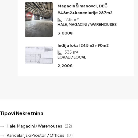
Magacin Šimanovci, DEČ
948m2+kancelarije 287m2
1235
m²
HALE, MAGACINI / WAREHOUSES
3,000€
Inđija lokal 245m2+90m2
335
m²
LOKALI / LOCAL
2,200€
Tipovi Nekretnina
Hale, Magacini / Warehouses
(22)
Kancelarijski Prostori / Offices
(17)