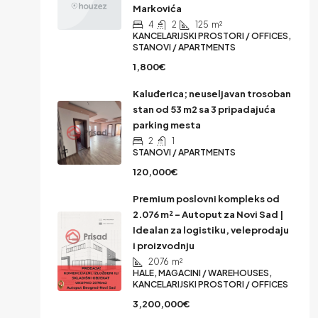
Markovića
4
2
125
m²
KANCELARIJSKI PROSTORI / OFFICES,
STANOVI / APARTMENTS
1,800€
Kaluđerica; neuseljavan trosoban
stan od 53 m2 sa 3 pripadajuća
parking mesta
2
1
STANOVI / APARTMENTS
120,000€
Premium poslovni kompleks od
2.076 m² – Autoput za Novi Sad |
Idealan za logistiku, veleprodaju
i proizvodnju
2076
m²
HALE, MAGACINI / WAREHOUSES,
KANCELARIJSKI PROSTORI / OFFICES
3,200,000€