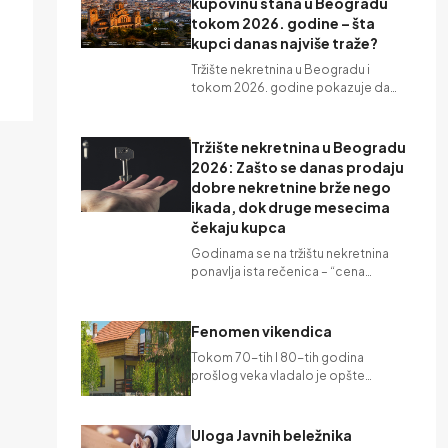
kupovinu stana u Beogradu
tokom 2026. godine – šta
kupci danas najviše traže?
Tržište nekretnina u Beogradu i
tokom 2026. godine pokazuje da…
Tržište nekretnina u Beogradu
2026: Zašto se danas prodaju
dobre nekretnine brže nego
ikada, dok druge mesecima
čekaju kupca
Godinama se na tržištu nekretnina
ponavlja ista rečenica – “cena…
Fenomen vikendica
Tokom 70-tih I 80-tih godina
prošlog veka vladalo je opšte…
Uloga Javnih beležnika